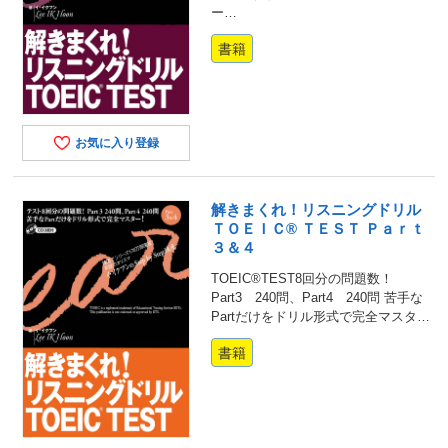
ー…
書籍
お気に入り登録
解きまくれ！リスニングドリル
ＴＯＥＩＣ® ＴＥＳＴ Ｐａｒｔ
３＆４
TOEIC®TEST8回分の問題数！
Part3 240問、Part4 240問 苦手な
Partだけをドリル形式で完全マスタ…
書籍