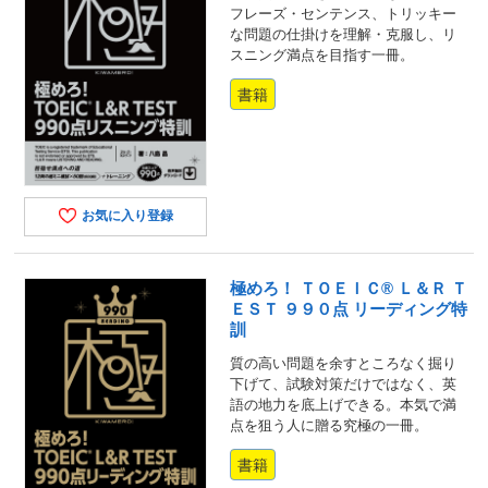
フレーズ・センテンス、トリッキー
な問題の仕掛けを理解・克服し、リ
スニング満点を目指す一冊。
書籍
お気に入り登録
極めろ！ ＴＯＥＩＣ® Ｌ＆Ｒ Ｔ
ＥＳＴ ９９０点 リーディング特
訓
質の高い問題を余すところなく掘り
下げて、試験対策だけではなく、英
語の地力を底上げできる。本気で満
点を狙う人に贈る究極の一冊。
書籍