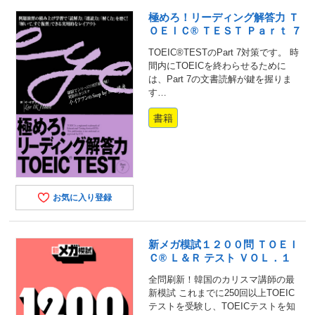
極めろ！リーディング解答力 Ｔ
ＯＥＩＣ® ＴＥＳＴ Ｐａｒｔ ７
TOEIC®TESTのPart 7対策です。 時
間内にTOEICを終わらせるために
は、Part 7の文書読解が鍵を握りま
す…
書籍
お気に入り登録
新メガ模試１２００問 ＴＯＥＩ
Ｃ® Ｌ＆Ｒ テスト ＶＯＬ．１
全問刷新！韓国のカリスマ講師の最
新模試 これまでに250回以上TOEIC
テストを受験し、TOEICテストを知