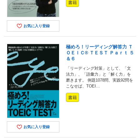
書籍
お気に入り登録
極めろ！リーディング解答力 Ｔ
ＯＥＩＣ® ＴＥＳＴ Ｐａｒｔ ５
＆６
「リーディング対策」として、「文
法力」、「語彙力」と「解く力」を
磨きます。 例題1078問、実践92問を
こなせば、TOEI…
書籍
お気に入り登録