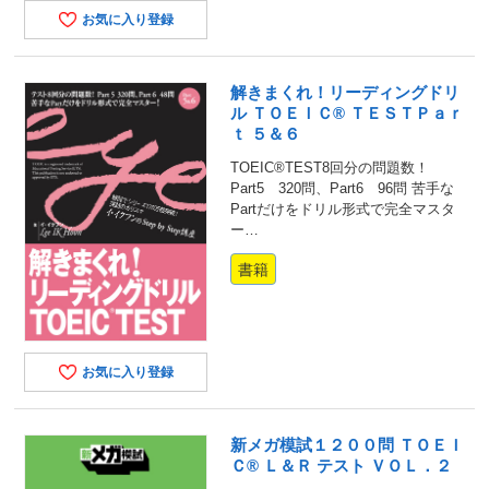
お気に入り登録
解きまくれ！リーディングドリ
ル ＴＯＥＩＣ® ＴＥＳＴＰａｒ
ｔ ５＆６
TOEIC®TEST8回分の問題数！
Part5 320問、Part6 96問 苦手な
Partだけをドリル形式で完全マスタ
ー…
書籍
お気に入り登録
新メガ模試１２００問 ＴＯＥＩ
Ｃ® Ｌ＆Ｒ テスト ＶＯＬ．２