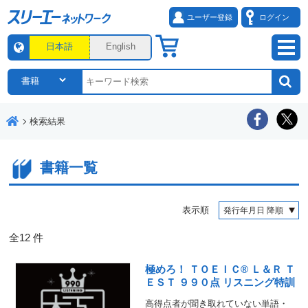
ユーザー登録
ログイン
日本語
English
検索結果
書籍一覧
表示順
全
12
件
極めろ！ ＴＯＥＩＣ® Ｌ＆Ｒ Ｔ
ＥＳＴ ９９０点 リスニング特訓
高得点者が聞き取れていない単語・