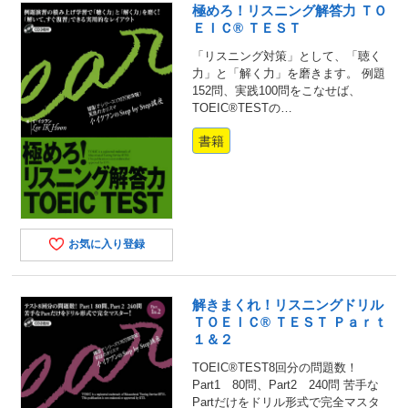
極めろ！リスニング解答力 ＴＯ
ＥＩＣ® ＴＥＳＴ
「リスニング対策」として、「聴く
力」と「解く力」を磨きます。 例題
152問、実践100問をこなせば、
TOEIC®TESTの…
書籍
お気に入り登録
解きまくれ！リスニングドリル
ＴＯＥＩＣ® ＴＥＳＴ Ｐａｒｔ
１＆２
TOEIC®TEST8回分の問題数！
Part1 80問、Part2 240問 苦手な
Partだけをドリル形式で完全マスタ