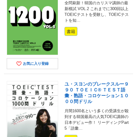
全問刷新！韓国のカリスマ講師の最
新模試 VOL.2 これまでに300回以上
TOEICテストを受験し、TOEICテス
トを知…
書籍
お気に入り登録
ユ・スヨンのブレークスルー９
９０ ＴＯＥＩＣ® ＴＥＳＴ語
彙・熟語・コロケーション１０
００問ドリル
月間1600名という多くの受講生が殺
到する韓国最高の人気TOEIC講師の
日本デビュー作！ リーディングPart
5「語彙…