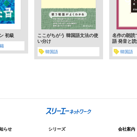
ン 初級
ここがちがう 韓国語文法の使
名作の朗読
い分け
語 発音と読
籍
韓国語
韓国語
知らせ
シリーズ
会社案内