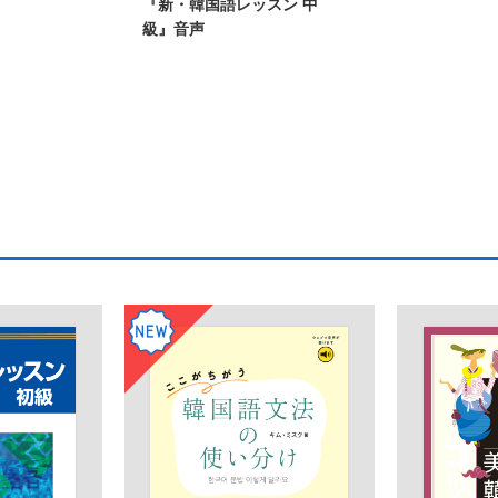
『新・韓国語レッスン 中
級』音声