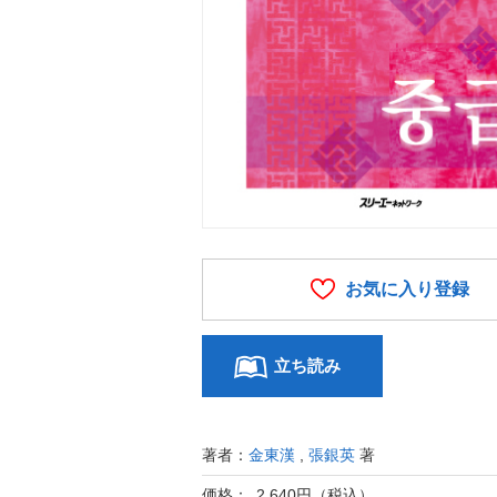
お気に入り登録
立ち読み
著者：
金東漢
,
張銀英
著
価格： 2,640円（税込）