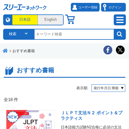
ユーザー登録
ログイン
日本語
English
おすすめ書籍
おすすめ書籍
表示順
全
18
件
ＪＬＰＴ文法Ｎ２ ポイント＆プ
ラクティス
日本語能力試験N2合格に必須の文法