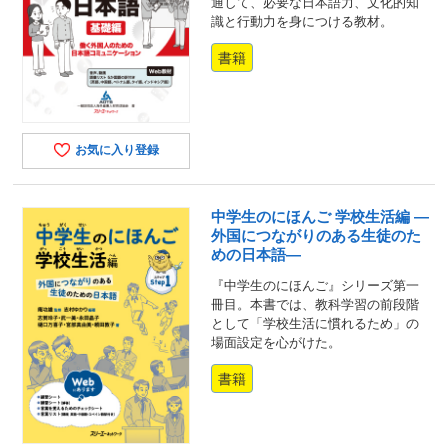
通して、必要な日本語力、文化的知
識と行動力を身につける教材。
書籍
お気に入り登録
中学生のにほんご 学校生活編 ―
外国につながりのある生徒のた
めの日本語―
『中学生のにほんご』シリーズ第一
冊目。本書では、教科学習の前段階
として「学校生活に慣れるため」の
場面設定を心がけた。
書籍