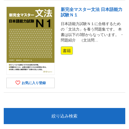
新完全マスター文法 日本語能力
試験Ｎ１
日本語能力試験Ｎ１に合格するため
の「文法力」を養う問題集です。 本
書は以下の3部からなっています。 ・
問題紹介 （文法問…
書籍
お気に入り登録
絞り込み検索