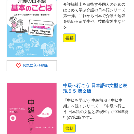
介護福祉士を目指す外国人のための
はじめて学ぶ介護の日本語シリーズ
第一弾。これから日本で介護の勉強
を始める留学生や、技能実習生など
を
書籍
お気に入り登録
中級へ行こう 日本語の文型と表
現５５ 第２版
『中級を学ぼう 中級前期／中級中
期』へ続くシリーズ、『中級へ行こ
う 日本語の文型と表現59』(2004年発
行)の第2版です…
書籍