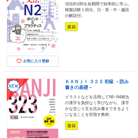
項目約180を短期間で効率的に学ぶ。
模擬試験１回分。日・英・中・越語
の解説付。
書籍
お気に入り登録
ＫＡＮＪＩ ３２３ 初級 －読み
書きの基礎－
イラストなどを活用してN5･N4相当
の漢字を負担なく学びながら、漢字
かな交じり文を読み書きできるよう
になることを目指す教材。
書籍