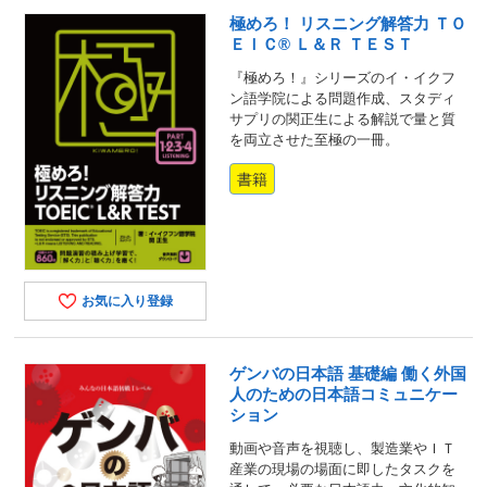
極めろ！ リスニング解答力 ＴＯ
ＥＩＣ® Ｌ＆Ｒ ＴＥＳＴ
『極めろ！』シリーズのイ・イクフ
ン語学院による問題作成、スタディ
サプリの関正生による解説で量と質
を両立させた至極の一冊。
書籍
お気に入り登録
ゲンバの日本語 基礎編 働く外国
人のための日本語コミュニケー
ション
動画や音声を視聴し、製造業やＩＴ
産業の現場の場面に即したタスクを