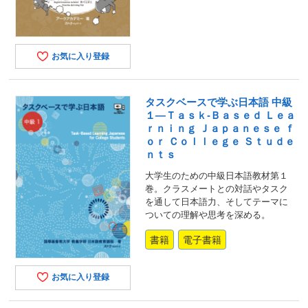
お気に入り登録
タスクベースで学ぶ日本語 中級
１―Ｔａｓｋ‐Ｂａｓｅｄ Ｌｅａ
ｒｎｉｎｇ Ｊａｐａｎｅｓｅ ｆ
ｏｒ Ｃｏｌｌｅｇｅ Ｓｔｕｄｅ
ｎｔｓ
大学生のための中級日本語教材第１
巻。クラスメートとの対話やタスク
を通して日本語力、そしてテーマに
ついての理解や思考を深める。
書籍
電子書籍
お気に入り登録