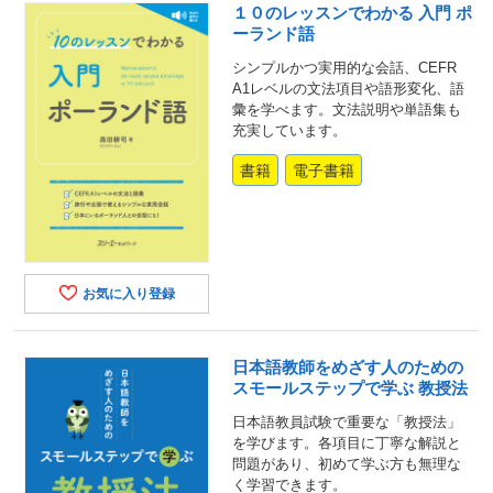
１０のレッスンでわかる 入門 ポ
ーランド語
シンプルかつ実用的な会話、CEFR
A1レベルの文法項目や語形変化、語
彙を学べます。文法説明や単語集も
充実しています。
書籍
電子書籍
お気に入り登録
日本語教師をめざす人のための
スモールステップで学ぶ 教授法
日本語教員試験で重要な「教授法」
を学びます。各項目に丁寧な解説と
問題があり、初めて学ぶ方も無理な
く学習できます。