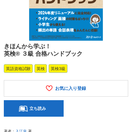
きほんから学ぶ！
英検® ３級 合格ハンドブック
英語資格試験
英検
英検3級
お気に入り登録
立ち読み
著者：
入江泉
著