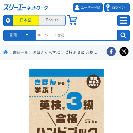
ユーザー登録
ログイン
日本語
English
書籍一覧
きほんから学ぶ！ 英検® ３級 合格ハンドブック