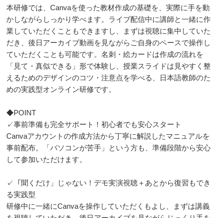
本研修では、Canvaを使った教材作成の基礎を、実際に手を動
かしながらしっかり学べます。ライブ配信中に講師と一緒に作
業していただくこともできますし、まずは視聴に集中していた
だき、後日アーカイブ動画を見ながらご自身のペースで操作し
ていただくことも可能です。名刺・絵カードは作成の流れを
「見て・真似できる」形で体験し、授業スライドは見やすく整
えるためのデザインのコツ・注意点を学べる、日本語教師のた
めの実践型オンライン研修です。
◆POINT
✓事前準備も完全サポート！初心者でも安心スタート
Canvaアカウントの作成方法から丁寧に解説したマニュアルを
事前配布。「パソコンが苦手」という方も、準備段階から安心
して参加いただけます。
✓「聞くだけ」じゃない！デモ実演視聴＋あとから復習もでき
る実践型
研修中に一緒にCanvaを操作していただくもよし、まずは講義
を視聴していただき、後日アーカイブを見ながらじっくり手を