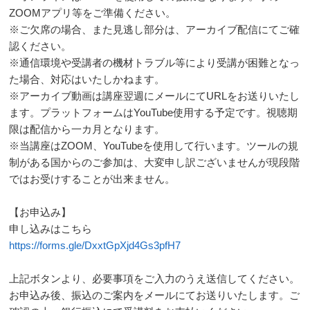
ZOOMアプリ等をご準備ください。
※ご欠席の場合、また見逃し部分は、アーカイブ配信にてご確
認ください。
※通信環境や受講者の機材トラブル等により受講が困難となっ
た場合、対応はいたしかねます。
※アーカイブ動画は講座翌週にメールにてURLをお送りいたし
ます。プラットフォームはYouTube使用する予定です。視聴期
限は配信から一カ月となります。
※当講座はZOOM、YouTubeを使用して行います。ツールの規
制がある国からのご参加は、大変申し訳ございませんが現段階
ではお受けすることが出来ません。
【お申込み】
申し込みはこちら
https://forms.gle/DxxtGpXjd4Gs3pfH7
上記ボタンより、必要事項をご入力のうえ送信してください。
お申込み後、振込のご案内をメールにてお送りいたします。ご