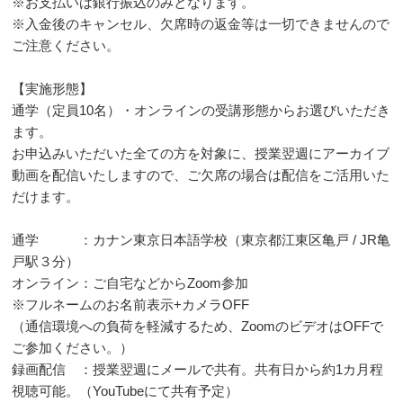
※お支払いは銀行振込のみとなります。
※入金後のキャンセル、欠席時の返金等は一切できませんので
ご注意ください。
【実施形態】
通学（定員10名）・オンラインの受講形態からお選びいただき
ます。
お申込みいただいた全ての方を対象に、授業翌週にアーカイブ
動画を配信いたしますので、ご欠席の場合は配信をご活用いた
だけます。
通学 ：カナン東京日本語学校（東京都江東区亀戸 / JR亀
戸駅３分）
オンライン：ご自宅などからZoom参加
※フルネームのお名前表示+カメラOFF
（通信環境への負荷を軽減するため、ZoomのビデオはOFFで
ご参加ください。）
録画配信 ：授業翌週にメールで共有。共有日から約1カ月程
視聴可能。（YouTubeにて共有予定）