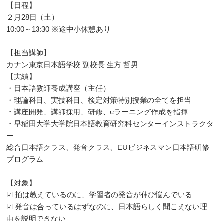
【日程】
２月28日（土）
10:00～13:30 ※途中小休憩あり
【担当講師】
カナン東京日本語学校 副校長 生方 哲男
【実績】
・日本語教師養成講座（主任）
・理論科目、実技科目、検定対策特別授業の全てを担当
・講座開発、講師採用、研修、eラーニング作成を指揮
・早稲田大学大学院日本語教育研究科センターインストラクタ
ー
総合日本語クラス、発音クラス、EUビジネスマン日本語研修
プログラム
【対象】
☑ 拍は教えているのに、学習者の発音が伸び悩んでいる
☑ 発音は合っているはずなのに、日本語らしく聞こえない理
由を説明できない