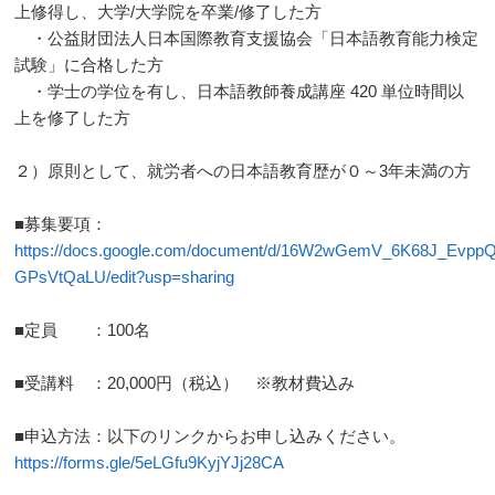
上修得し、大学/大学院を卒業/修了した方
・公益財団法人日本国際教育支援協会「日本語教育能力検定
試験」に合格した方
・学士の学位を有し、日本語教師養成講座 420 単位時間以
上を修了した方
２）原則として、就労者への日本語教育歴が０～3年未満の方
■募集要項：
https://docs.google.com/document/d/16W2wGemV_6K68J_Evpp
GPsVtQaLU/edit?usp=sharing
■定員 ：100名
■受講料 ：20,000円（税込） ※教材費込み
■申込方法：以下のリンクからお申し込みください。
https://forms.gle/5eLGfu9KyjYJj28CA