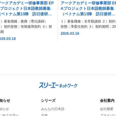
アークアカデミー研修事業部 EP
アークアカデミー研修事業部 E
Aプロジェクト日本語教師募集
Aプロジェクト日本語教師募集
（ベトナム第13陣 訪日後研
（ベトナム第13陣 訪日後研
修）（2026年３月30日（月）締
修）（2026年４月３日（金）締
１）募集職種：教務（専任講師）
１）募集職種：非常勤講師 ２）契約
切）
切）
２）契約形態：有期雇用契約 ３）契
形態：準委任契約 ３）契約期間：20
約期
2026.03.16
026.03.16
知らせ
シリーズ
会社案内
知らせ
みんなの日本語
会社概要
じめての方へ
大地
プライバ