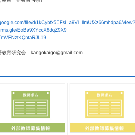
ve.google.com/file/d/1kCybfx5EFsi_a9Vl_IlmUfXz66mhdpa6/view
/forms.gle/EoBa9XYccX8dqZ9X9
le/TmVFNztKQntaRJL19
会 kangokaigo@gmail.com