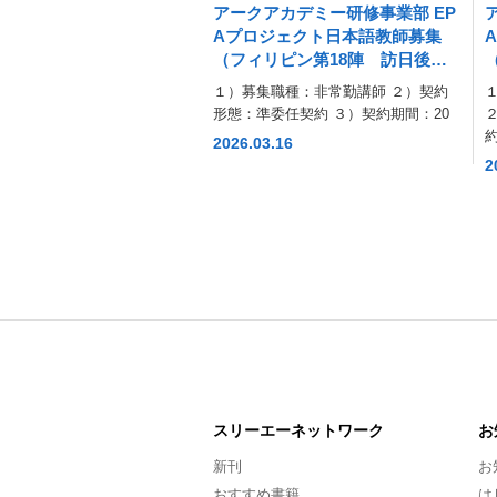
アークアカデミー研修事業部 EP
Aプロジェクト日本語教師募集
（フィリピン第18陣 訪日後研
修）（2026年４月３日（金）締
１）募集職種：非常勤講師 ２）契約
切）
形態：準委任契約 ３）契約期間：20
2026.03.16
2
スリーエー
ネットワーク
お
新刊
お
おすすめ書籍
は