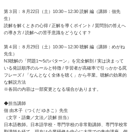
第３回：８月22日（土）10:30～12:30 読解 編（講師：佃先
生）
読解を解くときの心得 / 正解を導くポイント / 質問別の答えへ
の導き方 / 読解への苦手意識をどうなくす？
第４回：８月29日（土）10:30～12:30 聴解 編（講師：めがね
先生）
N3聴解の「問題1〜5のパターン」を完全解剖 / 実は決まって
いる発話順序のルールと特徴 / 学習者が高確率で引っかかる罠
フレーズ / 「なんとなく全体を聴く」から卒業。聴解の効果的
な解説方法
※各回の内容は一部変更となる場合があります。
◆担当講師
佃 由木子（つくだ ゆきこ）先生
（文字・語彙／文法／読解 担当）
日本語教師。日本語学校・専門学校の非常勤講師、専門学校常
勤講師を経て、現在は企業研修を中心に大学での集中講座、個