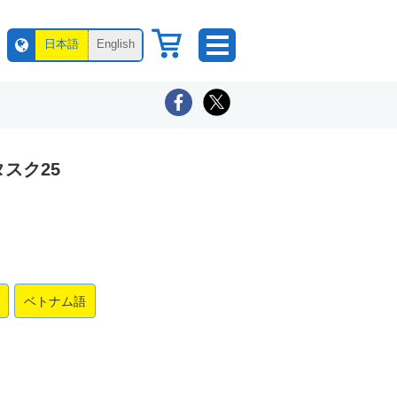
日本語
English
スク25
ベトナム語