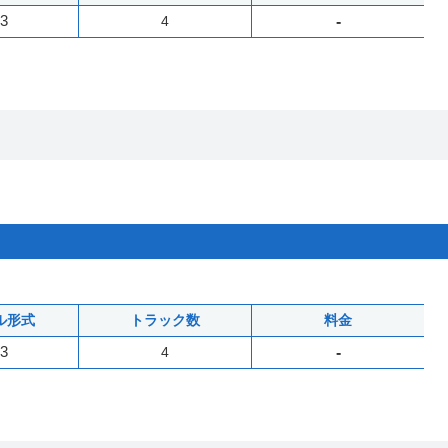
3
4
-
ル形式
トラック数
料金
3
4
-