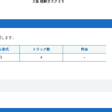
２版 聴解タスク２５
開します。
ル形式
トラック数
料金
3
4
-