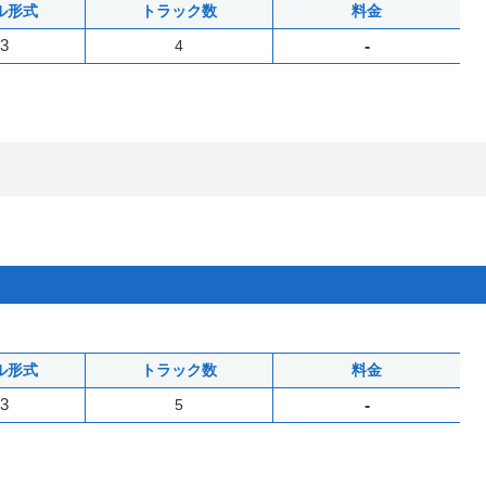
ル形式
トラック数
料金
3
4
-
ル形式
トラック数
料金
3
5
-