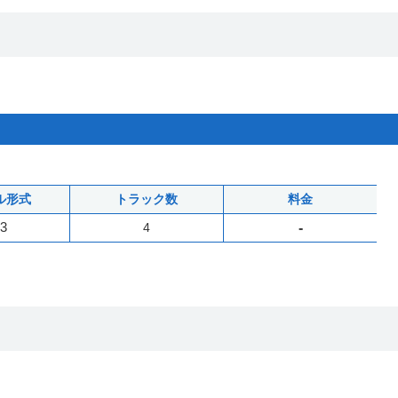
ル形式
トラック数
料金
3
4
-