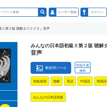
ユーザー登録
ログイン
級Ⅱ第２版 聴解タスク２５』音声
みんなの日本語初級Ⅱ第２版 聴解タ
音声
登録不要
教師用ツール
無料
初級後期
聴解
英語
中国語
韓国語
みんなの日本語初級