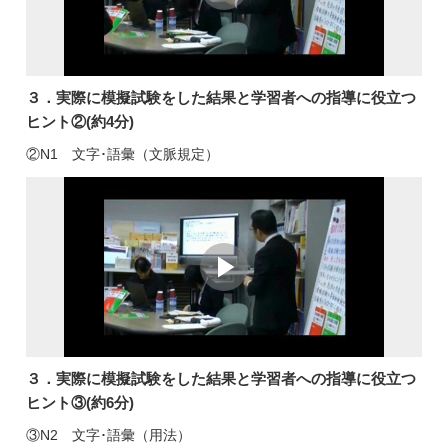
３．実際に模擬試験をした結果と学習者への指導に役立つ
ヒント②(約4分)
②N1 文字･語彙（文脈規定）
３．実際に模擬試験をした結果と学習者への指導に役立つ
ヒント③(約6分)
③N2 文字･語彙（用法）