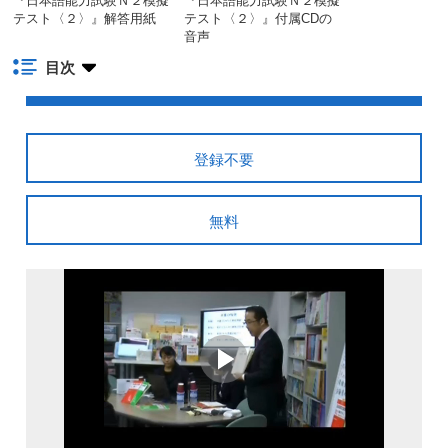
『日本語能力試験Ｎ２模擬
『日本語能力試験Ｎ２模擬
テスト〈２〉』解答用紙
テスト〈２〉』付属CDの
音声
目次
登録不要
無料