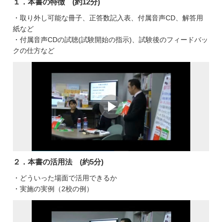
１．本書の特徴 (約12分)
・取り外し可能な冊子、正答数記入表、付属音声CD、解答用
紙など
・付属音声CDの試聴(試験開始の指示)、試験後のフィードバッ
クの仕方など
２．本書の活用法 (約5分)
・どういった場面で活用できるか
・実施の実例（2校の例）