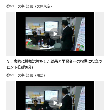
②N1 文字･語彙（文脈規定）
３．実際に模擬試験をした結果と学習者への指導に役立つ
ヒント③(約6分)
③N2 文字･語彙（用法）