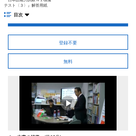
テスト〈３〉』解答用紙
目次
登録不要
無料