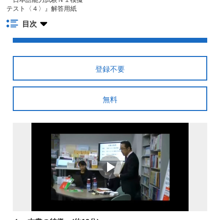
テスト〈４〉』解答用紙
目次
登録不要
無料