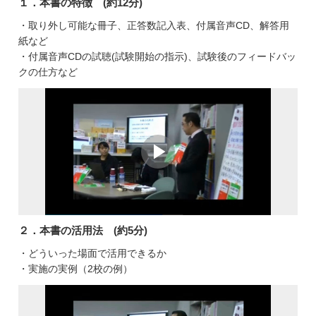
１．本書の特徴 (約12分)
・取り外し可能な冊子、正答数記入表、付属音声CD、解答用
紙など
・付属音声CDの試聴(試験開始の指示)、試験後のフィードバッ
クの仕方など
２．本書の活用法 (約5分)
・どういった場面で活用できるか
・実施の実例（2校の例）