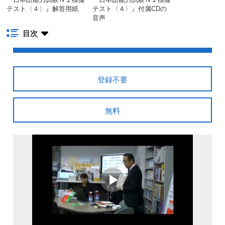
テスト〈４〉』解答用紙
テスト〈４〉』付属CDの
音声
目次
登録不要
無料