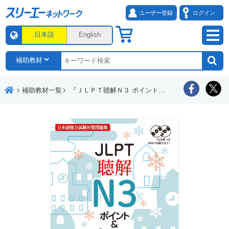
ユーザー登録
ログイン
日本語
English
補助教材一覧
『ＪＬＰＴ聴解Ｎ３ ポイント＆プラクティス』教材紹介動画