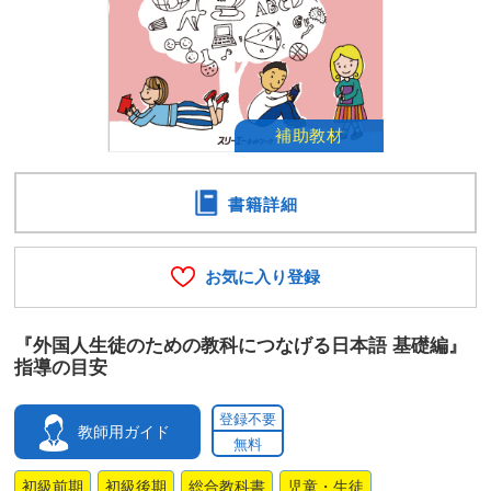
書籍詳細
お気に入り登録
『外国人生徒のための教科につなげる日本語 基礎編』
指導の目安
登録不要
教師用ガイド
無料
初級前期
初級後期
総合教科書
児童・生徒