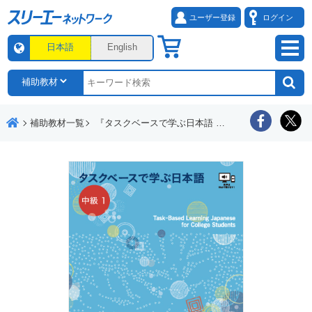
ユーザー登録
ログイン
日本語
English
補助教材一覧
『タスクベースで学ぶ日本語 中級１』「文型・表現」練習シート