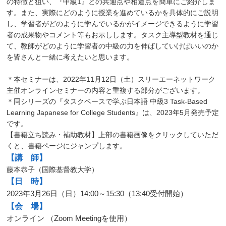
の特徴と狙い、『中級1』との共通点や相違点を簡単にご紹介しま
す。また、実際にどのように授業を進めているかを具体的にご説明
し、学習者がどのように学んでいるかがイメージできるように学習
者の成果物やコメント等もお示しします。タスク主導型教材を通じ
て、教師がどのように学習者の中級の力を伸ばしていけばいいのか
を皆さんと一緒に考えたいと思います。
＊本セミナーは、2022年11月12日（土）スリーエーネットワーク
主催オンラインセミナーの内容と重複する部分がございます。
＊同シリーズの『タスクベースで学ぶ日本語 中級3 Task-Based
Learning Japanese for College Students』は、2023年5月発売予定
です。
【書籍立ち読み・補助教材】上部の書籍画像をクリックしていただ
くと、書籍ページにジャンプします。
【講 師】
藤本恭子（国際基督教大学）
【日 時】
2023年3月26日（日）14:00～15:30（13:40受付開始）
【会 場】
オンライン （Zoom Meetingを使用）