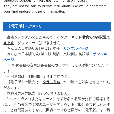
language schools, universities, etc., for use in class.
They are not for sale to private individuals. We would appreciate
your kind understanding of this matter.
【電子版】について
・書籍をデジタル化したもので、
インターネット環境でのみ閲覧で
きます
。ダウンロードはできません。
みんなの日本語初級I 第２版 本冊
サンプルページ
みんなの日本語初級I 第２版 翻訳・文法解説 英語版
サンプル
ページ
※CD付書籍の音声は各書籍のウェブページから聞いていただけ
ます。
・利用期限は、利用開始より
１年間
です。
・【電子版】の販売は、
クラス単位
でのご購入を対象とさせていた
だきます。
教師分のみの販売は行っておりません。
*1つのクラス（またはコース）を複数名の教師が交代で指導する
場合、担当教師で学校のユーザーアカウント（ID）を共有し利用す
ることは問題ありません（開講クラス数と同数の［電子版］をご購