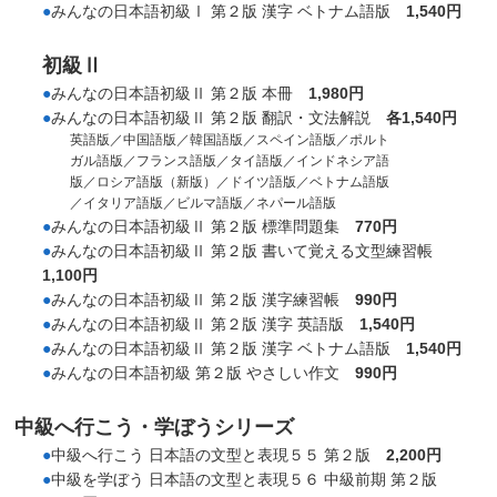
●
みんなの日本語初級Ⅰ 第２版 漢字 ベトナム語版
1,540円
初級Ⅱ
●
みんなの日本語初級Ⅱ 第２版 本冊
1,980円
●
みんなの日本語初級Ⅱ 第２版 翻訳・文法解説
各1,540円
英語版／中国語版／韓国語版／スペイン語版／ポルト
ガル語版／フランス語版／タイ語版／インドネシア語
版／ロシア語版（新版）／ドイツ語版／ベトナム語版
／イタリア語版／ビルマ語版／ネパール語版
●
みんなの日本語初級Ⅱ 第２版 標準問題集
770円
●
みんなの日本語初級Ⅱ 第２版 書いて覚える文型練習帳
1,100円
●
みんなの日本語初級Ⅱ 第２版 漢字練習帳
990円
●
みんなの日本語初級Ⅱ 第２版 漢字 英語版
1,540円
●
みんなの日本語初級Ⅱ 第２版 漢字 ベトナム語版
1,540円
●
みんなの日本語初級 第２版 やさしい作文
990円
中級へ行こう・学ぼうシリーズ
●
中級へ行こう 日本語の文型と表現５５ 第２版
2,200円
●
中級を学ぼう 日本語の文型と表現５６ 中級前期 第２版