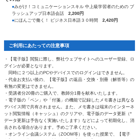
●
みがけ！コミュニケーションスキル 中上級学習者のための ブ
ラッシュアップ日本語会話
2,200円
●
にほんごで働く！ ビジネス日本語３０時間
2,420円
ご利用にあたっての注意事項
・【電子版】閲覧に際し、弊社ウェブサイトへのユーザー登録、ロ
グインが必要となります。
同時に２つ以上のPCやデバイスでのログインはできません。
・代金お支払い後の、【電子版】の返品・交換・別冊（解答等）の
有無の変更はできません。
・受講者分20冊のご購入で、教師分1冊を献本いたします。
・電子版の「ペン」や「付箋」の機能で記録したメモ書きは異なる
デバイス間で共有されません。また、メモ書きは端末のインターネ
ット閲覧情報（キャッシュ）のクリアや、電子版のデータ更新（*
データ更新は予告なく実施いたします）などによって初期化し、消
去される場合があります。予めご了承ください。
・オンライン会議システム（ZOOM等）を使った授業で、【電子