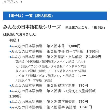
入下さい。）
【電子版】一覧（税込価格）
みんなの日本語初級シリーズ
※現在のところ、『第３版』
は販売しておりません。
初級Ⅰ
●
みんなの日本語初級Ⅰ 第２版 本冊
1,980円
●
みんなの日本語初級Ⅰ 第２版 本冊 ローマ字版
1,980円
●
みんなの日本語初級Ⅰ 第２版 翻訳・文法解説
各1,540円
英語版／中国語版／韓国語版／スペイン語版／ポルト
ガル語版／フランス語版／タイ語版／インドネシア語
版／ロシア語版（新版）／ドイツ語版／ベトナム語版
／イタリア語版／ビルマ語版／シンハラ語版／ネパー
ル語版／ローマ字版（英語）
●
みんなの日本語初級Ⅰ 第２版 標準問題集
770円
●
みんなの日本語初級Ⅰ 第２版 書いて覚える文型練習帳
1,100円
●
みんなの日本語初級Ⅰ 第２版 漢字練習帳
770円
●
みんなの日本語初級Ⅰ 第２版 漢字 英語版
1,540円