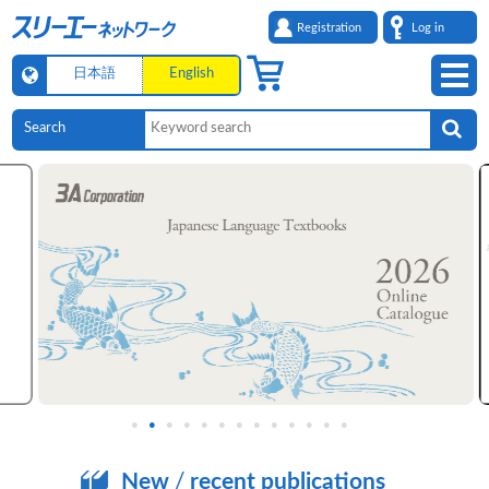
Registration
Log in
日本語
English
New
/
recent publications