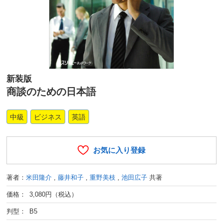
新装版
商談のための日本語
中級
ビジネス
英語
お気に入り登録
著者：
米田隆介
,
藤井和子
,
重野美枝
,
池田広子
共著
価格： 3,080円（税込）
判型： B5