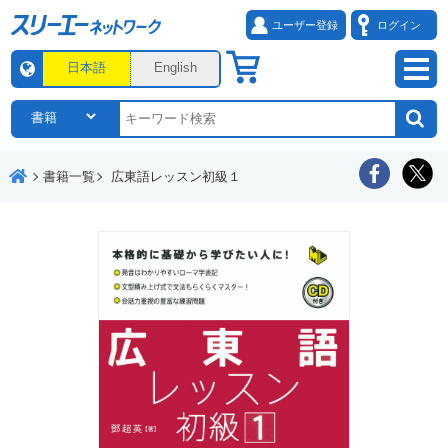
ユーザー登録
ログイン
日本語
English
書籍一覧
広東語レッスン初級１