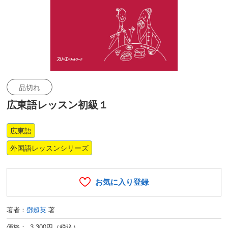
品切れ
広東語レッスン初級１
広東語
外国語レッスンシリーズ
お気に入り登録
著者：
鄧超英
著
価格： 3,300円（税込）