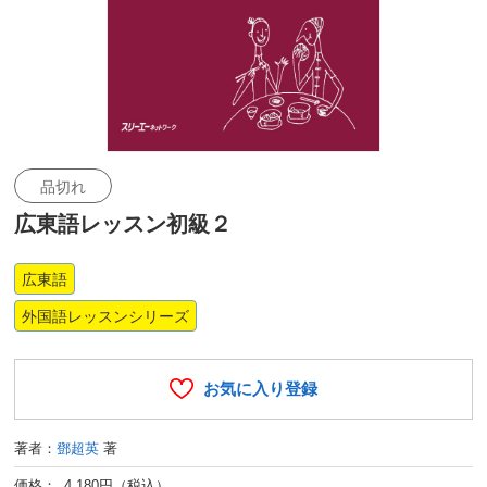
品切れ
広東語レッスン初級２
広東語
外国語レッスンシリーズ
お気に入り登録
著者：
鄧超英
著
価格： 4,180円（税込）