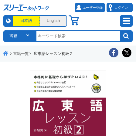
ユーザー登録
ログイン
日本語
English
書籍一覧
広東語レッスン初級２