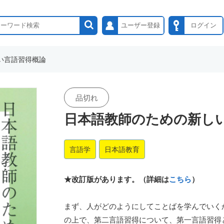
ユーザー登録
ログイン
い言語習得概論
品切れ
日本語教師のための新し
言語学
日本語教育
★改訂版があります。（詳細は
こちら
）
まず、人がどのようにしてことばを学んでいく
の上で、第二言語習得について、第一言語習得