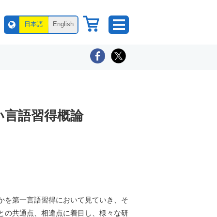
日本語
English
い言語習得概論
かを第一言語習得において見ていき、そ
との共通点、相違点に着目し、様々な研