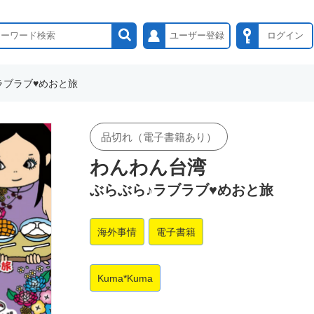
ユーザー登録
ログイン
ラブラブ♥めおと旅
品切れ（電子書籍あり）
わんわん台湾
ぶらぶら♪ラブラブ♥めおと旅
海外事情
電子書籍
Kuma*Kuma