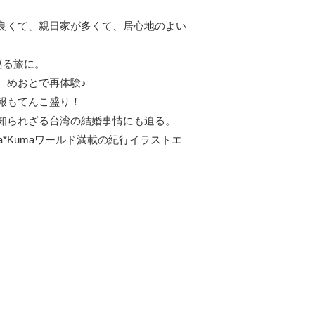
良くて、親日家が多くて、居心地のよい
巡る旅に。
、めおとで再体験♪
報もてんこ盛り！
知られざる台湾の結婚事情にも迫る。
*Kumaワールド満載の紀行イラストエ