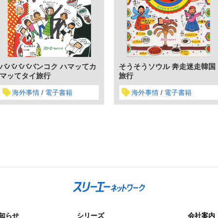
バババババンコク ハマッてカ
そうそうソウル 奔走迷走韓国
マッてタイ旅行
旅行
海外事情
電子書籍
海外事情
電子書籍
知らせ
シリーズ
会社案内