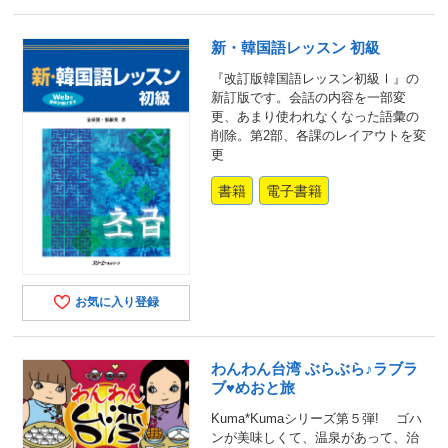
新・韓国語レッスン 初級
『改訂版韓国語レッスン初級Ⅰ』の
新訂版です。会話の内容を一部変
更、あまり使われなくなった語彙の
削除。第2部、各課のレイアウトを変
更
書籍
電子書籍
お気に入り登録
わんわん台湾 ぶらぶら♪ラブラ
ブ♥めおと旅
Kuma*Kumaシリーズ第５弾! ゴハ
ンが美味しくて、温泉があって、治