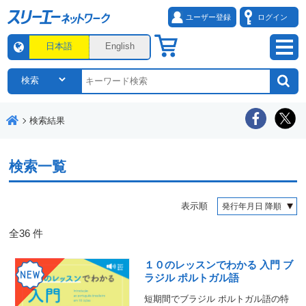
ユーザー登録
ログイン
日本語
English
検索結果
検索一覧
表示順
全
36
件
１０のレッスンでわかる 入門 ブ
ラジル ポルトガル語
短期間でブラジル ポルトガル語の特