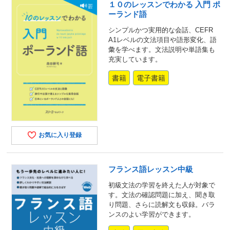
１０のレッスンでわかる 入門 ポ
ーランド語
シンプルかつ実用的な会話、CEFR
A1レベルの文法項目や語形変化、語
彙を学べます。文法説明や単語集も
充実しています。
書籍
電子書籍
お気に入り登録
フランス語レッスン中級
初級文法の学習を終えた人が対象で
す。文法の確認問題に加え、聞き取
り問題、さらに読解文も収録。バラ
ンスのよい学習ができます。