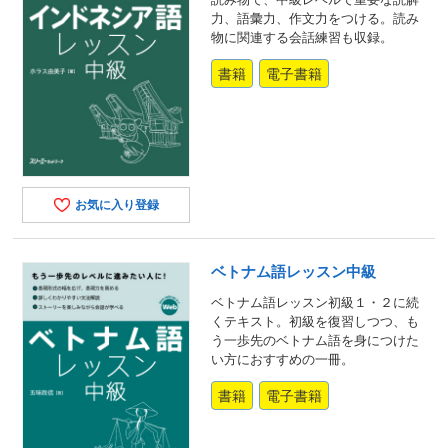
力、語彙力、作文力をつける。読み
物に関連する会話練習も収録。
書籍
電子書籍
お気に入り登録
ベトナム語レッスン中級
ベトナム語レッスン初級１・２に続
くテキスト。初級を復習しつつ、も
う一歩先のベトナム語を身につけた
い方におすすめの一冊。
書籍
電子書籍