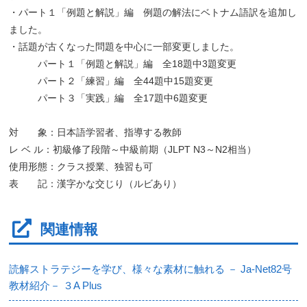
・パート１「例題と解説」編 例題の解法にベトナム語訳を追加し
ました。
・話題が古くなった問題を中心に一部変更しました。
パート１「例題と解説」編 全18題中3題変更
パート２「練習」編 全44題中15題変更
パート３「実践」編 全17題中6題変更
対 象：日本語学習者、指導する教師
レ ベ ル：初級修了段階～中級前期（JLPT N3～N2相当）
使用形態：クラス授業、独習も可
表 記：漢字かな交じり（ルビあり）
関連情報
読解ストラテジーを学び、様々な素材に触れる － Ja-Net82号
教材紹介－ ３A Plus