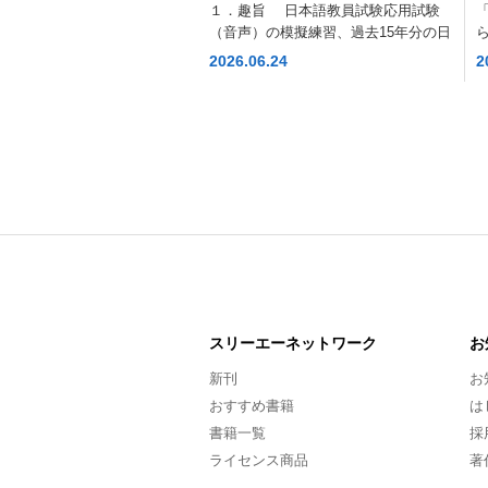
定試験【試験Ⅱ】徹底解説セミ
１．趣旨 日本語教員試験応用試験
ナー」
（音声）の模擬練習、過去15年分の日
2026.06.24
2
スリーエー
ネットワーク
お
新刊
お
おすすめ書籍
は
書籍一覧
採
ライセンス商品
著