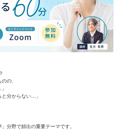
？
ものの、
…」
ると分からない…」
声」分野で頻出の重要テーマです。