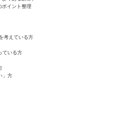
のポイント整理
験を考えている方
っている方
方
い」方