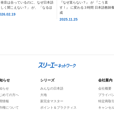
ョン～』講座
法』講座
「発音は合っているのに、なぜ日本語
『なぜ直らない？』 が 『こう直
らしく聞こえない？」 が、 「なるほ
す！』 に変わる３時間 日本語教師
成
026.02.19
2025.11.25
知らせ
シリーズ
会社案内
知らせ
みんなの日本語
会社概要
じめての方へ
大地
プライバ
用情報
新完全マスター
特定商取
作権について
ポイント＆プラクティス
キャンセ