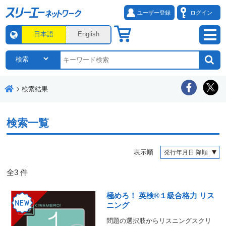
ユーザー登録
ログイン
日本語
English
検索結果
検索一覧
表示順
全
3
件
極めろ！ 英検®１級合格力 リス
ニング
問題の選択肢からリスニングスクリ