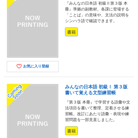
『みんなの日本語 初級Ⅱ第３版 本
冊』準拠の副教材。各課に登場する
「ことば」の意味や、文法の説明を
シンハラ語で確認できます。
書籍
お気に入り登録
みんなの日本語 初級Ⅰ 第３版
書いて覚える文型練習帳
『第３版 本冊』で学習する語彙や文
法項目を書いて整理、定着させる練
習帳。改訂にあたり語彙・表現や練
習問題を一部見直しました。
書籍