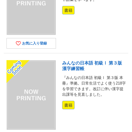
書籍
お気に入り登録
みんなの日本語 初級Ⅰ 第３版
漢字練習帳
『みんなの日本語 初級Ⅰ 第３版 本
冊』準拠。日常生活でよく使う218字
を学習できます。改訂に伴い漢字提
出課等を見直しました。
書籍