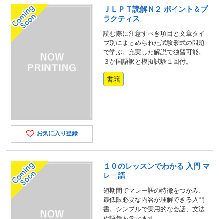
ＪＬＰＴ読解Ｎ２ ポイント＆プ
ラクティス
読む際に注意すべき項目と文章タイ
プ別にまとめられた試験形式の問題
で学ぶ。充実した解説で独習可能。
３か国語訳と模擬試験１回付。
書籍
お気に入り登録
１０のレッスンでわかる 入門 マ
レー語
短期間でマレー語の特徴をつかみ、
最低限必要な内容が理解できる入門
書。シンプルで実用的な会話、文法
や語彙を学べます。