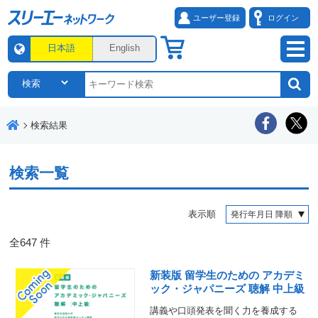
ユーザー登録
ログイン
日本語
English
検索結果
検索一覧
表示順
全
647
件
新装版 留学生のための アカデミ
ック・ジャパニーズ 聴解 中上級
講義や口頭発表を聞く力を養成する