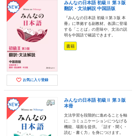
みんなの日本語 初級Ⅱ 第３版
翻訳・文法解説 中国語版
『みんなの日本語 初級Ⅱ第３版 本
冊』に準拠する副教材。各課に登場
する「ことば」の意味や、文法の説
明を中国語で確認できます。
書籍
お気に入り登録
みんなの日本語 初級Ⅱ 第３版
本冊
文法学習を段階的に進めることを軸
に、コミュニケーションにつなげる
機能、場面を提供。「話す・聞く・
読む・書く力」を身につけます。