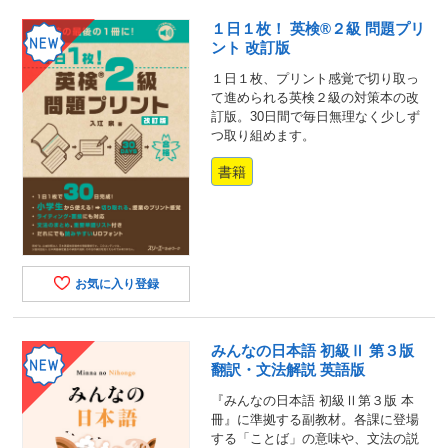
１日１枚！ 英検®２級 問題プリ
ント 改訂版
１日１枚、プリント感覚で切り取っ
て進められる英検２級の対策本の改
訂版。30日間で毎日無理なく少しず
つ取り組めます。
書籍
お気に入り登録
みんなの日本語 初級Ⅱ 第３版
翻訳・文法解説 英語版
『みんなの日本語 初級Ⅱ第３版 本
冊』に準拠する副教材。各課に登場
する「ことば」の意味や、文法の説