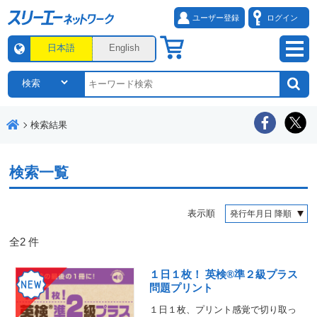
ユーザー登録
ログイン
日本語
English
検索結果
検索一覧
表示順
全
2
件
１日１枚！ 英検®準２級プラス
問題プリント
１日１枚、プリント感覚で切り取っ