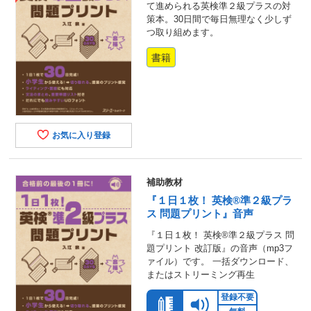
て進められる英検準２級プラスの対
策本。30日間で毎日無理なく少しず
つ取り組めます。
書籍
お気に入り登録
補助教材
『１日１枚！ 英検®準２級プラ
ス 問題プリント』音声
『１日１枚！ 英検®準２級プラス 問
題プリント 改訂版』の音声（mp3フ
ァイル）です。 一括ダウンロード、
またはストリーミング再生
登録不要