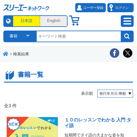
ユーザー登録
ログイン
日本語
English
検索結果
書籍一覧
表示順
全
3
件
１０のレッスンでわかる 入門 タ
イ語
短期間でタイ語の大まかな姿を知