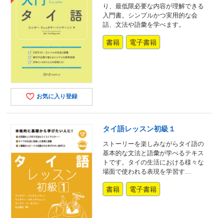
り、最低限必要な内容が理解できる
入門書。シンプルかつ実用的な会
話、文法や語彙を学べます。
書籍
電子書籍
お気に入り登録
タイ語レッスン初級１
ストーリーを楽しみながらタイ語の
基本的な文法と語彙が学べるテキス
トです。タイの生活における様々な
場面で使われる表現を学習す…
書籍
電子書籍