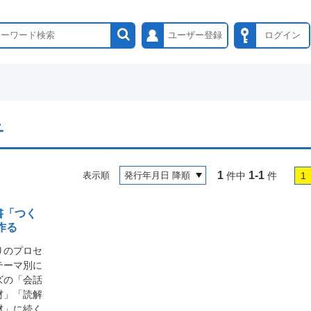
ユーザー登録
ログイン
子
1
1-1
表示順
件中
件
1
書「つく
作る
りのプロセ
テーマ別に
ズの「会話
材」「読解
材」に続く