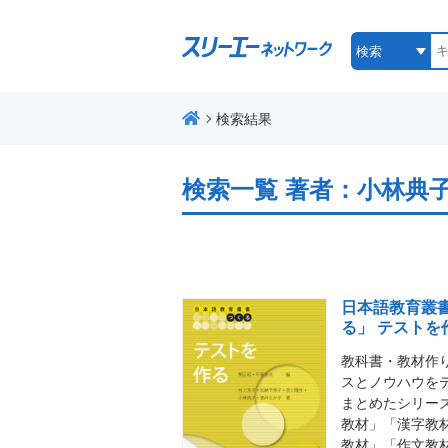
検索結果
検索一覧
著者：小林典
日本語教育叢
る」 テストを
教科書・教材作
スとノウハウを
まとめたシリー
教材」「漢字教
教材」「作文教