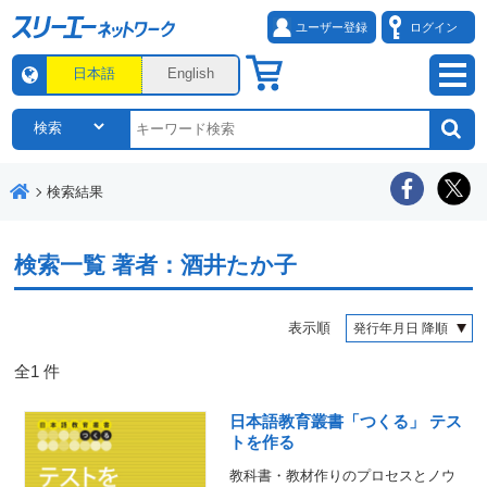
ユーザー登録
ログイン
日本語
English
検索結果
検索一覧
著者：酒井たか子
表示順
全
1
件
日本語教育叢書「つくる」 テス
トを作る
教科書・教材作りのプロセスとノウ