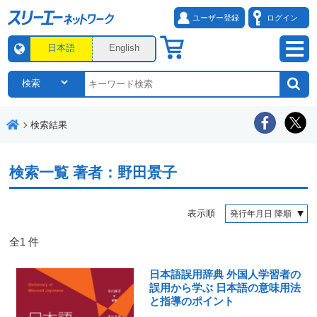
ユーザー登録
ログイン
日本語
English
検索結果
検索一覧
著者：野田景子
表示順
全
1
件
日本語誤用辞典 外国人学習者の
誤用から学ぶ 日本語の意味用法
と指導のポイント