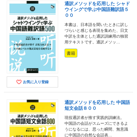
通訳メソッドを応用した シャド
ウイングで学ぶ中国語難訳語５
００
本書は、日本語を聞いたときに訳し
づらいと感じる表現を集めた、日文
中訳を主体とした通訳訓練用の独習
用テキストです。通訳メソッ…
書籍
お気に入り登録
通訳メソッドを応用した 中国語
短文会話８００
現役通訳者が推す実践的訓練法。
中国語の会話がスムーズにできるよ
うになるには、思った瞬間、無意識
に中国語の自然な会話表…