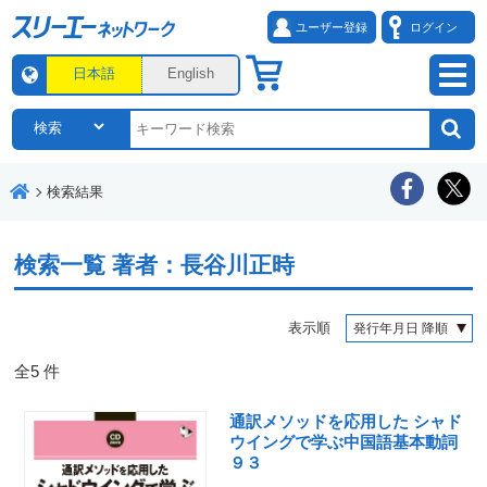
ユーザー登録
ログイン
日本語
English
検索結果
検索一覧
著者：長谷川正時
表示順
全
5
件
通訳メソッドを応用した シャド
ウイングで学ぶ中国語基本動詞
９３