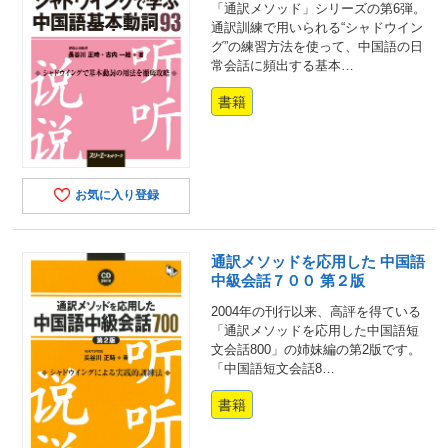
「通訳メソッド」シリーズの第6弾。
通訳訓練で用いられる“シャドウイン
グ”の練習方法を使って、中国語の日
常会話に頻出する基本…
書籍
お気に入り登録
通訳メソッドを応用した 中国語
中級会話７００ 第２版
2004年の刊行以来、高評を得ている
「通訳メソッドを応用した中国語短
文会話800」の姉妹編の第2版です。
「中国語短文会話8…
書籍