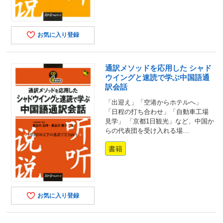
お気に入り登録
通訳メソッドを応用した シャド
ウイングと速読で学ぶ中国語通
訳会話
「出迎え」「空港からホテルへ」
「日程の打ち合わせ」「自動車工場
見学」 「京都1日観光」など、中国か
らの代表団を受け入れる場…
書籍
お気に入り登録