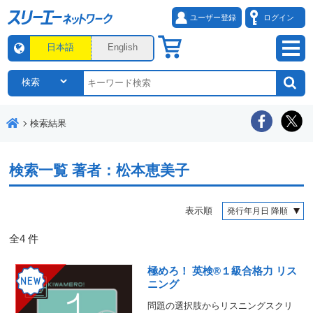
ユーザー登録
ログイン
日本語
English
検索結果
検索一覧
著者：松本恵美子
表示順
全
4
件
極めろ！ 英検®１級合格力 リス
ニング
問題の選択肢からリスニングスクリ