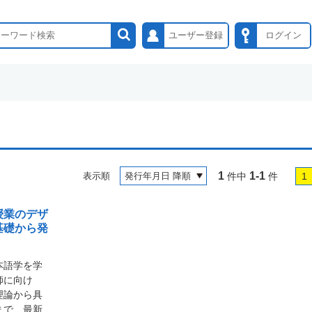
ユーザー登録
ログイン
1
1-1
表示順
件中
件
1
授業のデザ
基礎から発
本語学を学
師に向け
理論から具
まで、最新