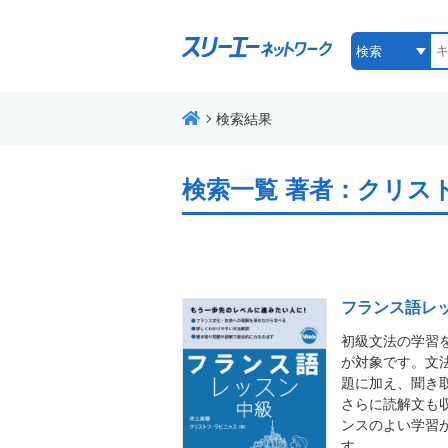
検索結果
検索一覧
著者：クリス
フランス語レ
初級文法の学習
が対象です。文
題に加え、聞き
さらに読解文も
ンスのよい学習
す。