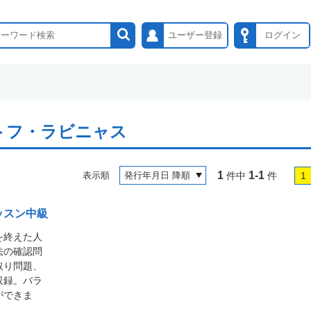
ユーザー登録
ログイン
トフ・ラビニャス
1
1-1
表示順
件中
件
1
ッスン中級
を終えた人
法の確認問
取り問題、
収録。バラ
ができま