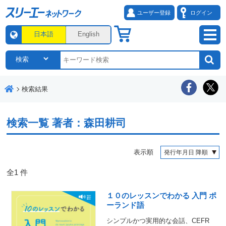
ユーザー登録
ログイン
日本語
English
検索結果
検索一覧
著者：森田耕司
表示順
全
1
件
１０のレッスンでわかる 入門 ポ
ーランド語
シンプルかつ実用的な会話、CEFR