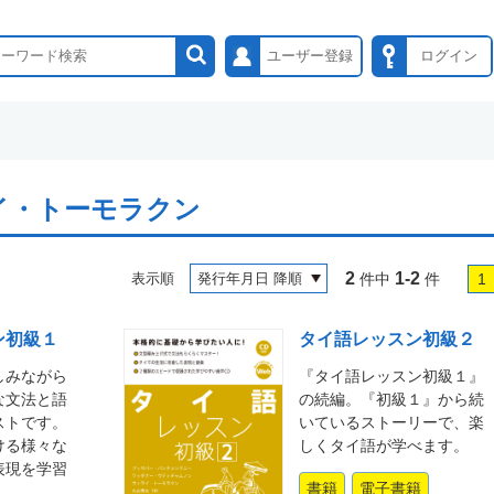
ユーザー登録
ログイン
イ・トーモラクン
2
1-2
表示順
件中
件
1
ン初級１
タイ語レッスン初級２
しみながら
『タイ語レッスン初級１』
な文法と語
の続編。『初級１』から続
ストです。
いているストーリーで、楽
ける様々な
しくタイ語が学べます。
表現を学習
書籍
電子書籍