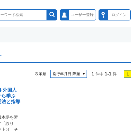
ユーザー登録
ログイン
子
1
1-1
表示順
件中
件
1
 外国人
から学ぶ
用法と指導
日本語を習
す「誤り
り上げ、そ