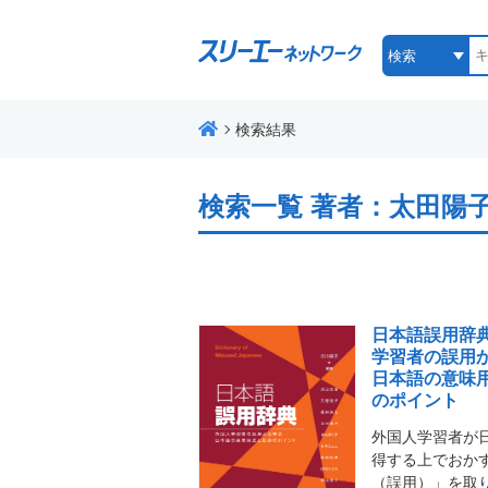
検索結果
検索一覧
著者：太田陽
日本語誤用辞典
学習者の誤用
日本語の意味
のポイント
外国人学習者が
得する上でおか
（誤用）」を取