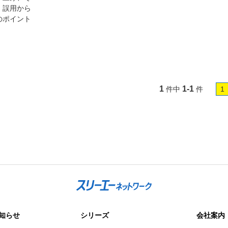
、誤用から
のポイント
1
1-1
件中
件
1
知らせ
シリーズ
会社案内