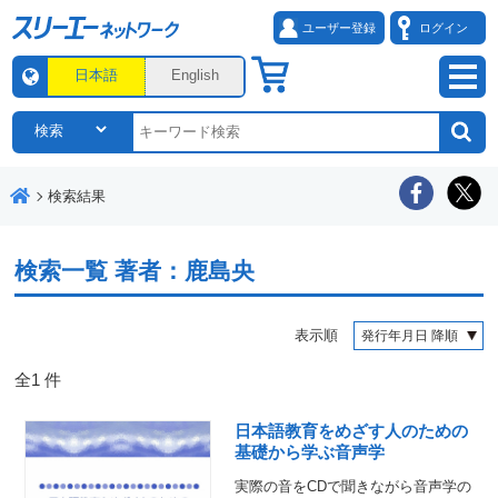
ユーザー登録
ログイン
日本語
English
検索結果
検索一覧
著者：鹿島央
表示順
全
1
件
日本語教育をめざす人のための
基礎から学ぶ音声学
実際の音をCDで聞きながら音声学の