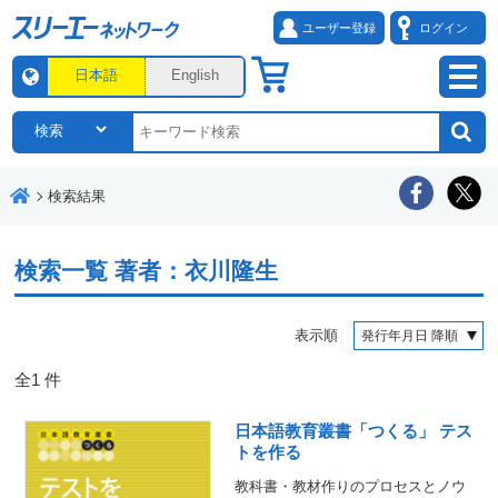
ユーザー登録
ログイン
日本語
English
検索結果
検索一覧
著者：衣川隆生
表示順
全
1
件
日本語教育叢書「つくる」 テス
トを作る
教科書・教材作りのプロセスとノウ