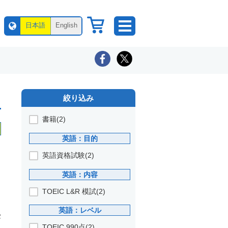
日本語
English
絞り込み
書籍(2)
英語：目的
英語資格試験(2)
英語：内容
TOEIC L&R 模試(2)
英語：レベル
受
TOEIC 990点(2)