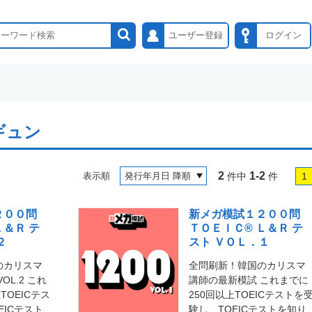
ユーザー登録
ログイン
ギュン
2
1-2
表示順
件中
件
1
２００問
新メガ模試１２００問
Ｌ＆Ｒ テ
ＴＯＥＩＣ® Ｌ＆Ｒ テ
２
スト ＶＯＬ．１
のカリスマ
全問刷新！韓国のカリスマ
OL.2 これ
講師の最新模試 これまでに
TOEICテス
250回以上TOEICテストを
EICテスト
験し、TOEICテストを知り