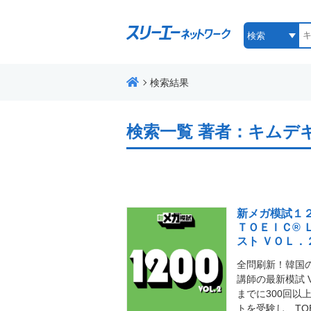
検索結果
検索一覧
著者：キムデ
新メガ模試１
ＴＯＥＩＣ® 
スト ＶＯＬ．
全問刷新！韓国
講師の最新模試 V
までに300回以上
トを受験し、TO