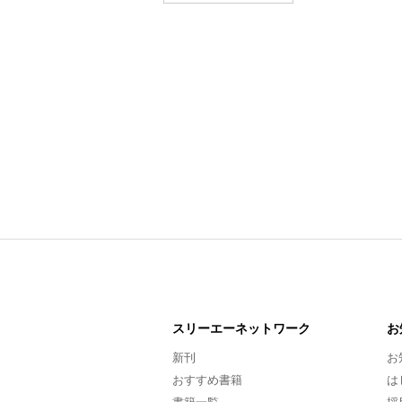
スリーエー
ネットワーク
お
新刊
お
おすすめ書籍
は