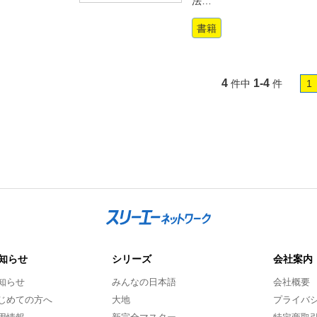
法…
書籍
4
1-4
件中
件
1
知らせ
シリーズ
会社案内
知らせ
みんなの日本語
会社概要
じめての方へ
大地
プライバ