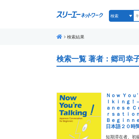
検索結果
検索一覧
著者：郷司幸
Ｎｏｗ Ｙｏｕ’
ｌｋｉｎｇ！ 
ａｎｅｓｅ Ｃ
ｒｓａｔｉｏｎ
Ｂｅｇｉｎｎ
日本語２０時
短期滞在者、初