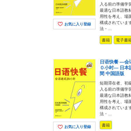
入る前の準備学
最適な日本語教
用性を考え、場
構成されていま
お気に入り登録
法・…
書籍
電子書
日语快餐 ―会
０小时― 日本
間 中国語版
短期滞在者、初
入る前の準備学
最適な日本語教
用性を考え、場
構成されていま
法・…
書籍
お気に入り登録