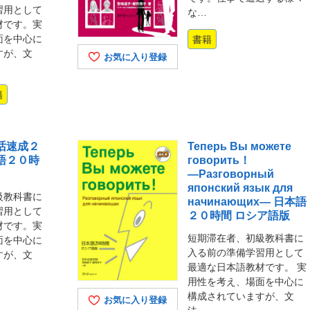
習用として
な…
材です。実
面を中心に
書籍
すが、文
お気に入り登録
籍
话速成２
Теперь Вы можете
語２０時
говорить！
―Разговорный
японский язык для
級教科書に
начинающих― 日本語
習用として
２０時間 ロシア語版
材です。実
短期滞在者、初級教科書に
面を中心に
入る前の準備学習用として
すが、文
最適な日本語教材です。 実
用性を考え、場面を中心に
構成されていますが、文
お気に入り登録