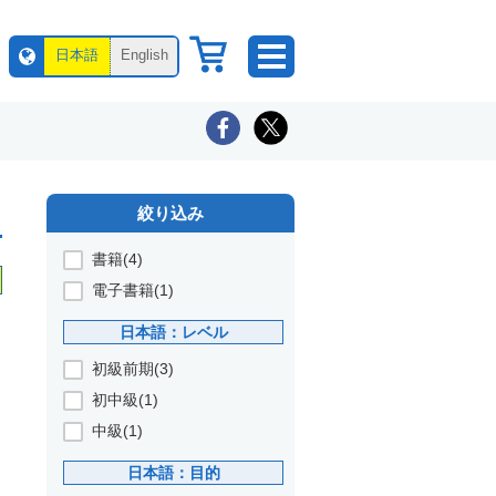
日本語
English
絞り込み
書籍(4)
電子書籍(1)
日本語：レベル
初級前期(3)
初中級(1)
中級(1)
日本語：目的