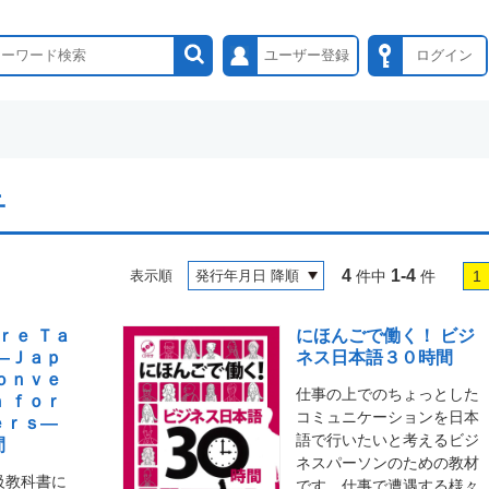
ユーザー登録
ログイン
子
4
1-4
表示順
件中
件
1
ｒｅ Ｔａ
にほんごで働く！ ビジ
―Ｊａｐ
ネス日本語３０時間
ｏｎｖｅ
仕事の上でのちょっとした
 ｆｏｒ
コミュニケーションを日本
ｅｒｓ―
語で行いたいと考えるビジ
間
ネスパーソンのための教材
級教科書に
です。仕事で遭遇する様々