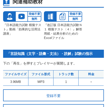
関連補助教材
登録不要
登録不要
無料
無料
『日本語能力試験 模擬テス
『改訂版 日本語能力試験Ｎ
ト』動画「効果的な活用法
１ 模擬テスト〈４〉』解答
講座」
用紙・結果分析のための
Excelファイル
「言語知識（文字・語彙・文法）・読解」試験の指示
下の「再生」を押すとプレイヤーが展開します。
ファイルサイズ
ファイル形式
トラック数
料金
-
MP3
3.96MB
1
登録不要