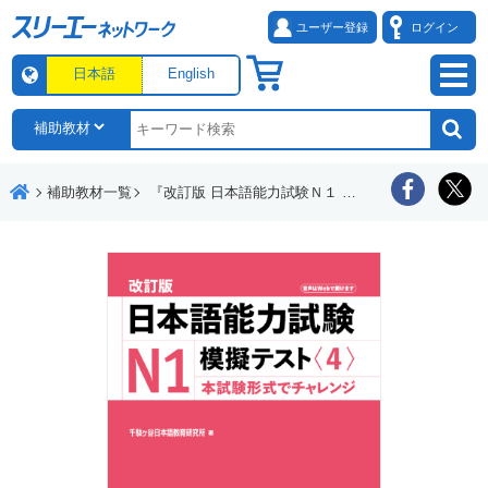
ユーザー登録
ログイン
日本語
English
補助教材一覧
『改訂版 日本語能力試験Ｎ１ 模擬テスト〈４〉』音声