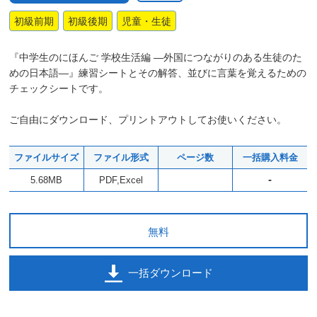
初級前期
初級後期
児童・生徒
『中学生のにほんご 学校生活編 ―外国につながりのある生徒のた
めの日本語―』練習シートとその解答、並びに言葉を覚えるための
チェックシートです。
ご自由にダウンロード、プリントアウトしてお使いください。
ファイルサイズ
ファイル形式
ページ数
一括購入料金
-
5.68MB
PDF,Excel
無料
一括ダウンロード