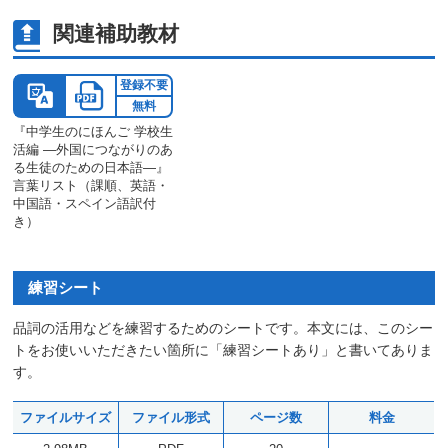
関連補助教材
登録不要
無料
『中学生のにほんご 学校生
活編 ―外国につながりのあ
る生徒のための日本語―』
言葉リスト（課順、英語・
中国語・スペイン語訳付
き）
練習シート
品詞の活用などを練習するためのシートです。本文には、このシー
トをお使いいただきたい箇所に「練習シートあり」と書いてありま
す。
ファイルサイズ
ファイル形式
ページ数
料金