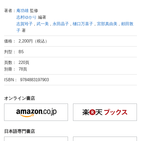
著者：
庵功雄
監修
志村ゆかり
編著
志賀玲子
,
武一美
,
永田晶子
,
樋󠄀口万喜子
,
宮部真由美
,
頼田敦
子
著
価格： 2,200円（税込）
判型： B5
頁数： 220頁
別冊： 78頁
ISBN： 9784883197903
オンライン書店
日本語専門書店