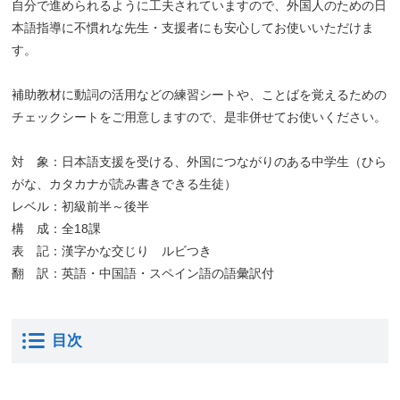
自分で進められるように工夫されていますので、外国人のための日
本語指導に不慣れな先生・支援者にも安心してお使いいただけま
す。
補助教材に動詞の活用などの練習シートや、ことばを覚えるための
チェックシートをご用意しますので、是非併せてお使いください。
対 象：日本語支援を受ける、外国につながりのある中学生（ひら
がな、カタカナが読み書きできる生徒）
レベル：初級前半～後半
構 成：全18課
表 記：漢字かな交じり ルビつき
翻 訳：英語・中国語・スペイン語の語彙訳付
目次