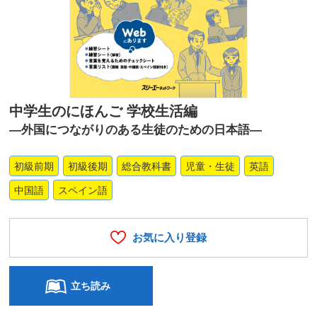
中学生のにほんご 学校生活編
―外国につながりのある生徒のための日本語―
初級前期
初級後期
総合教科書
児童・生徒
英語
中国語
スペイン語
お気に入り登録
立ち読み