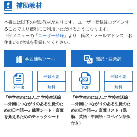
補助教材
本書には以下の補助教材があります。 ユーザー登録後ログインす
ることでより便利にご利用いただけるようになります。
上部メニューの「
ユーザー登録
」より、氏名・メールアドレス・お
住まいの地域を登録してください。
学習補助ツール
翻訳・語彙訳
登録不要
登録不要
無料
無料
データ
PDF
『中学生のにほんご 学校生活編
『中学生のにほんご 学校生活編
―外国につながりのある生徒のた
―外国につながりのある生徒のた
めの日本語―』練習シート・言葉
めの日本語―』言葉リスト（課
を覚えるためのチェックシート
順、英語・中国語・スペイン語訳
付き）