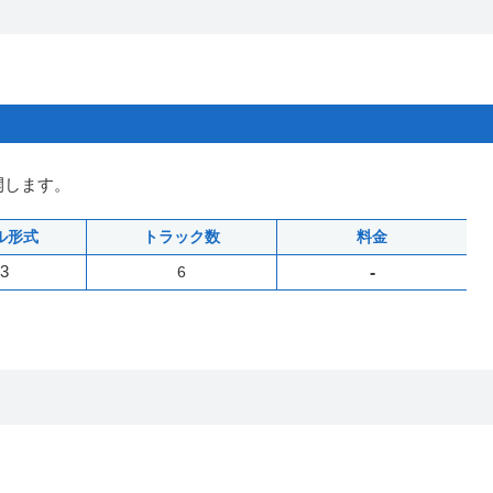
開します。
ル形式
トラック数
料金
3
6
-