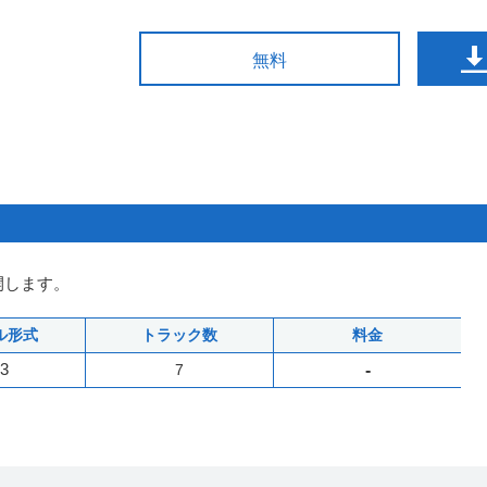
無料
開します。
ル形式
トラック数
料金
3
7
-